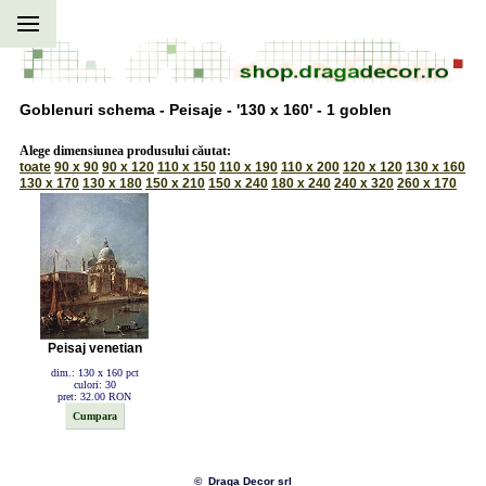
Goblenuri schema - Peisaje - '130 x 160' - 1 goblen
Alege dimensiunea produsului căutat:
toate
90 x 90
90 x 120
110 x 150
110 x 190
110 x 200
120 x 120
130 x 160
130 x 170
130 x 180
150 x 210
150 x 240
180 x 240
240 x 320
260 x 170
Peisaj venetian
dim.: 130 x 160 pct
culori: 30
pret: 32.00 RON
© Draga Decor srl