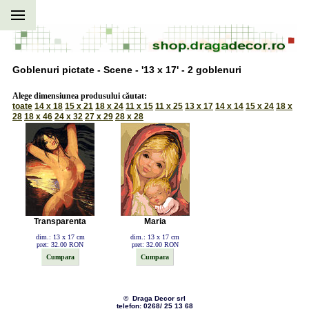
Goblenuri pictate - Scene - '13 x 17' - 2 goblenuri
Alege dimensiunea produsului căutat:
toate
14 x 18
15 x 21
18 x 24
11 x 15
11 x 25
13 x 17
14 x 14
15 x 24
18 x
28
18 x 46
24 x 32
27 x 29
28 x 28
Transparenta
Maria
dim.: 13 x 17 cm
dim.: 13 x 17 cm
pret: 32.00 RON
pret: 32.00 RON
© Draga Decor srl
telefon: 0268/ 25 13 68