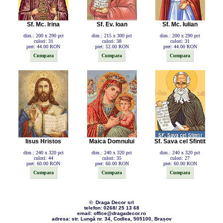
Sf. Mc. Irina
Sf. Ev. Ioan
Sf. Mc. Iulian
dim.: 200 x 290 pct
dim.: 215 x 300 pct
dim.: 200 x 290 pct
culori: 31
culori: 38
culori: 31
pret: 44.00 RON
pret: 52.00 RON
pret: 44.00 RON
Iisus Hristos
Maica Domnului
Sf. Sava cel Sfintit
dim.: 240 x 320 pct
dim.: 240 x 320 pct
dim.: 240 x 320 pct
culori: 44
culori: 35
culori: 27
pret: 60.00 RON
pret: 60.00 RON
pret: 60.00 RON
© Draga Decor srl
telefon: 0268/ 25 13 68
email: office@dragadecor.ro
adresa: str. Lungă nr. 34, Codlea, 505100, Brașov