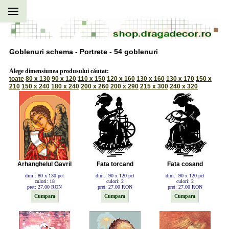
Goblenuri schema - Portrete - 54 goblenuri
Alege dimensiunea produsului căutat:
toate
80 x 130
90 x 120
110 x 150
120 x 160
130 x 160
130 x 170
150 x
210
150 x 240
180 x 240
200 x 260
200 x 290
215 x 300
240 x 320
Arhanghelul Gavril
Fata torcand
Fata cosand
dim.: 80 x 130 pct
dim.: 90 x 120 pct
dim.: 90 x 120 pct
culori: 18
culori: 2
culori: 2
pret: 27.00 RON
pret: 27.00 RON
pret: 27.00 RON