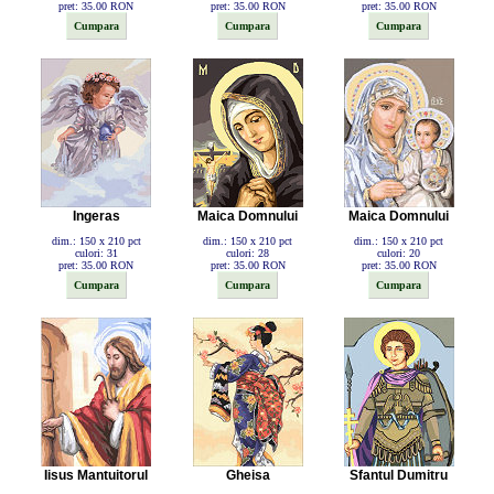
pret: 35.00 RON
pret: 35.00 RON
pret: 35.00 RON
Ingeras
Maica Domnului
Maica Domnului
dim.: 150 x 210 pct
dim.: 150 x 210 pct
dim.: 150 x 210 pct
culori: 31
culori: 28
culori: 20
pret: 35.00 RON
pret: 35.00 RON
pret: 35.00 RON
Iisus Mantuitorul
Gheisa
Sfantul Dumitru