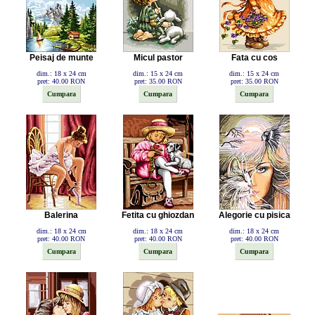
Peisaj de munte
Micul pastor
Fata cu cos
dim.: 18 x 24 cm
dim.: 15 x 24 cm
dim.: 15 x 24 cm
pret: 40.00 RON
pret: 35.00 RON
pret: 35.00 RON
Balerina
Fetita cu ghiozdan
Alegorie cu pisica
dim.: 18 x 24 cm
dim.: 18 x 24 cm
dim.: 18 x 24 cm
pret: 40.00 RON
pret: 40.00 RON
pret: 40.00 RON